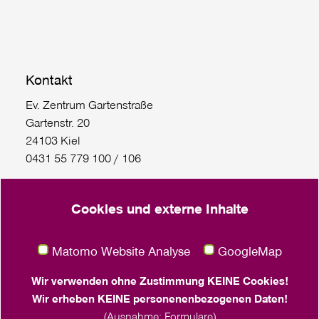
Kontakt
Ev. Zentrum Gartenstraße
Gartenstr. 20
24103 Kiel
0431 55 779 100 / 106
FrauenReisen Hin und weg: 0431/55 779 111
Cookies und externe Inhalte
Gaußstraße 75
22765 Hamburg
Matomo Website Analyse
GoogleMap
Häktweg 6 (Eingang Franziskushaus)
18057 Rostock
Wir verwenden ohne Zustimmung KEINE Cookies!
0381 260 536 21
Wir erheben KEINE personenenbezogenen Daten!
(Ausnahme: Formulare)