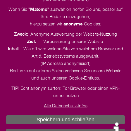
Wenn Sie
"Matomo"
auswählen helfen Sie uns, besser auf
Ihre Bedarfe einzugehen,
hierzu setzen wir
anonyme
Cookies:
Zweck:
Anonyme Auswertung der Website-Nutzung
Ziel:
Verbesserung unserer Website.
Inhalt:
Wie oft wird welche Site von welchem Browser und
Art d. Betriebssystems ausgewählt.
(IP-Adresse anonymisiert)
Bei Links auf externe Seiten verlassen Sie unsere Website
Cookie-Einstellungen
und auch unseren Cookie-Einfluss.
TIP! Echt anonym surfen: Tor-Browser oder einen VPN-
Tunnel nutzen.
Alle Datenschutz-Infos
Impressum
Geschäftsbedingungen
Datenschutz
Speichern und schließen
Info zu digitalen Veranstaltungen