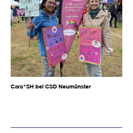
Cara*SH bei CSD Neumünster
100
Tor
Eine