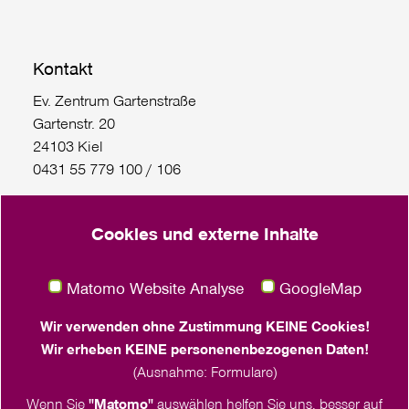
Kontakt
Ev. Zentrum Gartenstraße
Gartenstr. 20
24103 Kiel
0431 55 779 100 / 106
FrauenReisen Hin und weg: 0431/55 779 111
Cookies und externe Inhalte
Gaußstraße 75
22765 Hamburg
Matomo Website Analyse
GoogleMap
Häktweg 6 (Eingang Franziskushaus)
18057 Rostock
Wir verwenden ohne Zustimmung KEINE Cookies!
0381 260 536 21
Wir erheben KEINE personenenbezogenen Daten!
(Ausnahme: Formulare)
Wenn Sie
"Matomo"
auswählen helfen Sie uns, besser auf