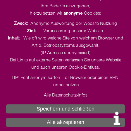
Ihre Bedarfe einzugehen,
hierzu setzen wir
anonyme
Cookies:
Zweck:
Anonyme Auswertung der Website-Nutzung
Ziel:
Verbesserung unserer Website.
Inhalt:
Wie oft wird welche Site von welchem Browser und
Art d. Betriebssystems ausgewählt.
(IP-Adresse anonymisiert)
Bei Links auf externe Seiten verlassen Sie unsere Website
Cookie-Einstellungen
und auch unseren Cookie-Einfluss.
TIP! Echt anonym surfen: Tor-Browser oder einen VPN-
Tunnel nutzen.
Alle Datenschutz-Infos
Impressum
Geschäftsbedingungen
Datenschutz
Speichern und schließen
Info zu digitalen Veranstaltungen
Alle akzeptieren