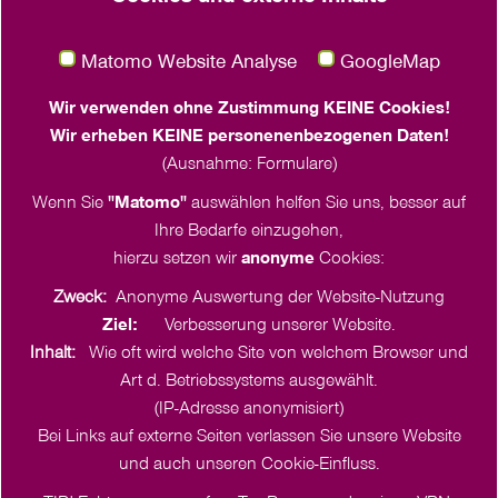
Gaußstraße 75
22765 Hamburg
Matomo Website Analyse
GoogleMap
Häktweg 6 (Eingang Franziskushaus)
18057 Rostock
Wir verwenden ohne Zustimmung KEINE Cookies!
0381 260 536 21
Wir erheben KEINE personenenbezogenen Daten!
(Ausnahme: Formulare)
Wenn Sie
"Matomo"
auswählen helfen Sie uns, besser auf
Ihre Bedarfe einzugehen,
hierzu setzen wir
anonyme
Cookies:
Zweck:
Anonyme Auswertung der Website-Nutzung
Ziel:
Verbesserung unserer Website.
Inhalt:
Wie oft wird welche Site von welchem Browser und
Art d. Betriebssystems ausgewählt.
(IP-Adresse anonymisiert)
Bei Links auf externe Seiten verlassen Sie unsere Website
Cookie-Einstellungen
und auch unseren Cookie-Einfluss.