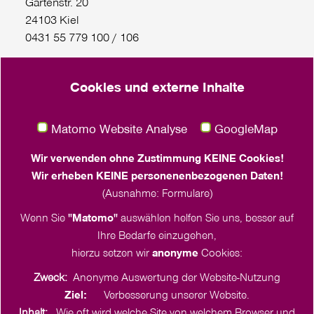
Gartenstr. 20
24103 Kiel
0431 55 779 100 / 106
FrauenReisen Hin und weg: 0431/55 779 111
Cookies und externe Inhalte
Gaußstraße 75
22765 Hamburg
Matomo Website Analyse
GoogleMap
Häktweg 6 (Eingang Franziskushaus)
18057 Rostock
Wir verwenden ohne Zustimmung KEINE Cookies!
0381 260 536 21
Wir erheben KEINE personenenbezogenen Daten!
(Ausnahme: Formulare)
Wenn Sie
"Matomo"
auswählen helfen Sie uns, besser auf
Ihre Bedarfe einzugehen,
hierzu setzen wir
anonyme
Cookies:
Zweck:
Anonyme Auswertung der Website-Nutzung
Ziel:
Verbesserung unserer Website.
Inhalt:
Wie oft wird welche Site von welchem Browser und