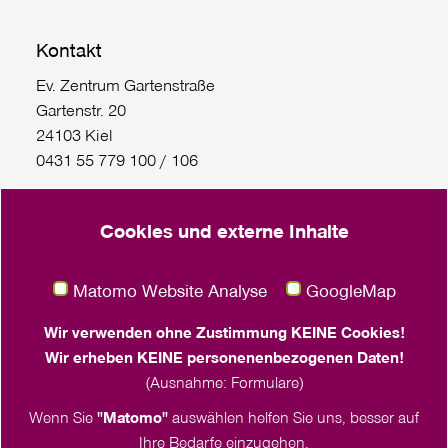
Kontakt
Ev. Zentrum Gartenstraße
Gartenstr. 20
24103 Kiel
0431 55 779 100 / 106
FrauenReisen Hin und weg: 0431/55 779 111
Cookies und externe Inhalte
Gaußstraße 75
22765 Hamburg
Matomo Website Analyse
GoogleMap
Häktweg 6 (Eingang Franziskushaus)
18057 Rostock
Wir verwenden ohne Zustimmung KEINE Cookies!
0381 260 536 21
Wir erheben KEINE personenenbezogenen Daten!
(Ausnahme: Formulare)
Wenn Sie
"Matomo"
auswählen helfen Sie uns, besser auf
Ihre Bedarfe einzugehen,